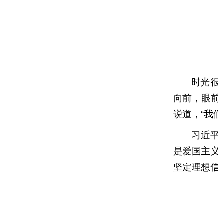
时光
向前，眼
说道，“我
习近
是爱国主
坚定理想