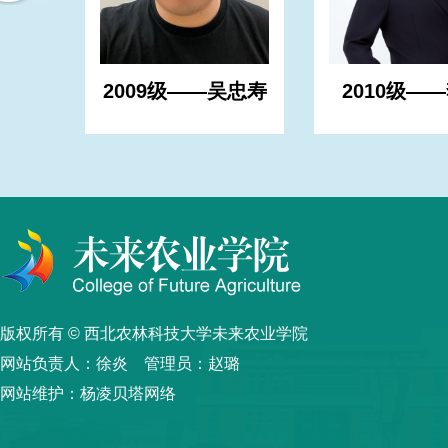
吴忠寿
2010级——李敏
2009级—
版权所有 © 西北农林科技大学未来农业学院
网站负责人：徐炎 管理员：赵璐
网站维护：杨凌贝塔网络