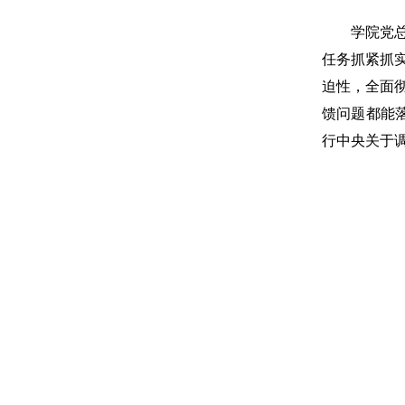
学院党
任务抓紧抓
迫性，全面
馈问题都能
行中央关于