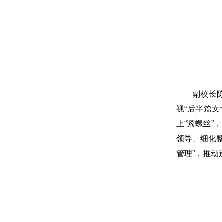
副校长
视“后半篇
上“紧螺丝”
领导、细化
管理”，推