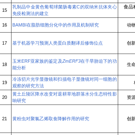
乳制品中金黄色葡萄球菌肠毒素C的双纳米抗体夹心
食品
15
免疫检测法的建立
16
BAMBI在脂肪细胞分化中的作用及机制研究
动
17
基于机器学习预测人类蛋白质翻译后修饰位点
创
玉米ERF亚家族的鉴定及
ZmERF3
在干旱胁迫下的功
18
生
能分析
冷冻切片光学显微镜和扫描电子显微镜对同一细胞的
19
观察的研究方法
黄土丘陵区降水改变对退耕草地群落水分生态特性影
20
资
响研究
21
黄粉虫对聚氯乙烯取食降解作用的研究
创