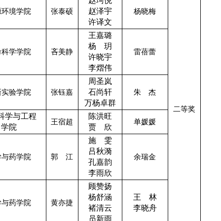
赵珂悦
源环境学院
张泰硕
赵泽宇
杨晓梅
许译文
王嘉璐
杨 玥
命科学学院
吝美静
雷蓓蕾
许晓宇
李熠伟
周圣岚
新实验学院
张钰嘉
石尚轩
朱 杰
万杨卓群
二等奖
科学与工程
陈洪旺
王宿超
单媛媛
学院
贾 欣
施 雯
吕秋漪
学与药学院
郭 江
余瑞金
孔嘉韵
李雨欣
顾赞扬
杨舒涵
王 林
学与药学院
黄亦捷
褚清云
李晓舟
员新雨