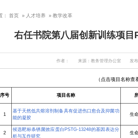
置：
首页
»
人才培养
» 教学改革
右任书院第八届创新训练项目P
作者： 来源：教务管理办公室 发布日期
（点击项目名称查
序号
项目名称
基于天然低共熔溶剂制备具有促进伤口愈合及抑菌功
1
生
能的凝胶
候选靶标条锈菌效应蛋白PSTG-13248的基因表达分
2
生
析与互作研究