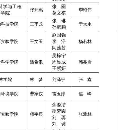
科学与工程
张 圆
张开惠
季艳伟
学院
葛文祺
张 琳
物科技学院
王宇龙
于太永
孙彦鹏
赵国强
新实验学院
王文玉
李 浩
杨若林
闫茜茜
吴梓宁
命科学学院
潘希浪
周昱成
韩兆雪
王紫妍
林学院
林 梦
刘泽宇
张 鑫
源环境学院
曹家仪
雷玉婷
焦 峰
余姿洁
胡梦圆
新实验学院
师宇辰
张雅林
刘 蕊
刘 璐