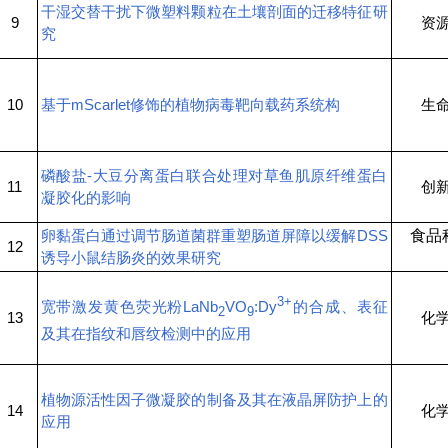
干湿交替干扰下微塑料颗粒在土壤剖面的迁移特征研
9
资
究
10
基于mScarlet修饰的植物病毒靶向载药系统构
生
磷酸盐-大豆分离蛋白联合处理对草鱼肌原纤维蛋白
11
创
凝胶化的影响
卵黏蛋白通过调节肠道菌群重塑肠道屏障以缓解DSS
食品
12
诱导小鼠结肠炎的效果研究
3+
宽带激发黄色荧光粉LaNb
VO
:Dy
的合成、表征
2
9
13
化
及其在指纹和唇纹检测中的应用
植物源活性因子微凝胶的制备及其在液晶屏防护上的
14
化
应用