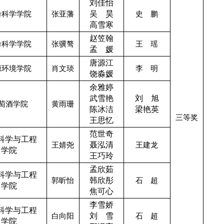
刘佳怡
命科学学院
张亚藩
吴 昊
史 鹏
高雪寒
赵笠翰
命科学学院
张骥骜
王 瑶
孟 媛
唐源江
源环境学院
肖文琰
李 明
饶淼媛
余雅婷
武雪艳
刘 旭
萄酒学院
黄雨珊
陈冰洁
梁艳英
三等奖
王思忆
范世奇
科学与工程
王婧尧
聂泓清
王建龙
学院
王巧玲
孟欣茹
科学与工程
郭昕怡
韩欣彤
石 超
学院
焦可心
李雪娇
科学与工程
白向阳
刘 雪
石 超
学院