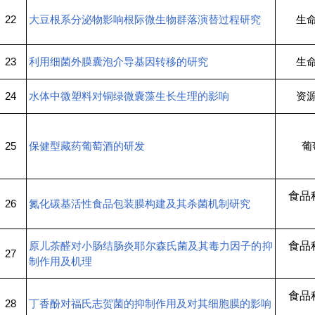
22
大豆根系分泌物影响根际微生物群落演替过程研究
生
23
利用细菌外膜囊泡介导基因转移的研究
生
24
水体中微塑料对铜绿微囊藻生长生理的影响
资
25
保健型藏药葡萄酒的研发
葡
食品
26
氮化碳基活性食品包装膜构建及其杀菌机制研究
原儿茶醛对小肠结肠炎耶尔森氏菌及其毒力因子的抑
食品
27
制作用及机理
食品
28
丁香酚对福氏志贺菌的抑制作用及对其细胞膜的影响