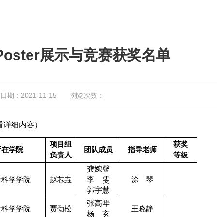
oster展示与竞赛获奖名单
：2021-11-15 浏览次数：
看详细内容）
项目组
获奖
所在学院
团队成员
指导老师
负责人
等级
龚婉馨
命科学学院
赵芯垚
李 雯
涂 琴
郭宇慧
张高华
命科学学院
贾劲松
王晓静
杨 玄