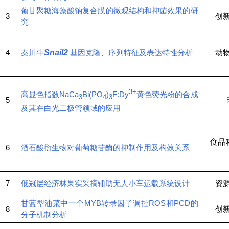
葡甘聚糖海藻酸钠复合膜的微观结构和抑菌效果的研
3
创
究
4
秦川牛
Snail2
基因克隆、序列特征及表达特性分析
动
3+
高显色指数NaCa
Bi(PO
)
F:Dy
黄色荧光粉的合成
3
4
3
5
及其在白光二极管领域的应用
食品
6
酒石酸衍生物对葡萄糖苷酶的抑制作用及构效关系
7
低冠层经济林果实采摘辅助无人小车运载系统设计
资
甘蓝型油菜中一个MYB转录因子调控ROS和PCD的
8
创
分子机制分析