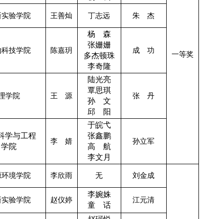
新实验学院
王善灿
丁志远
朱 杰
杨 森
张姗姗
物科技学院
陈嘉玥
成 功
一等奖
多杰顿珠
李奇隆
陆光亮
覃思琪
理学院
王 源
张 丹
孙 文
邱 阳
于皖弋
科学与工程
张鑫鹏
李 婧
孙立军
学院
高 航
李文月
源环境学院
李欣雨
无
刘金成
李婉姝
新实验学院
赵仪婷
江元清
童 话