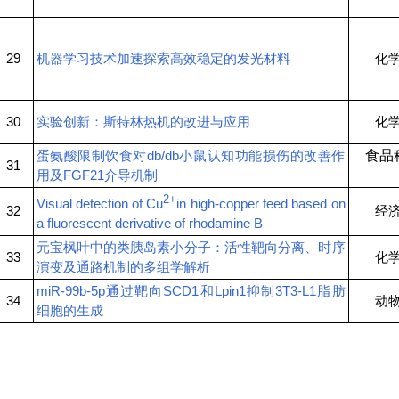
29
机器学习技术加速探索高效稳定的发光材料
化
30
实验创新：斯特林热机的改进与应用
化
蛋氨酸限制饮食对db/db小鼠认知功能损伤的改善作
食品
31
用及FGF21介导机制
2+
Visual detection of Cu
in high-copper feed based on
32
经
a fluorescent derivative of rhodamine B
元宝枫叶中的类胰岛素小分子：活性靶向分离、时序
33
化
演变及通路机制的多组学解析
miR-99b-5p通过靶向SCD1和Lpin1抑制3T3-L1脂肪
34
动
细胞的生成