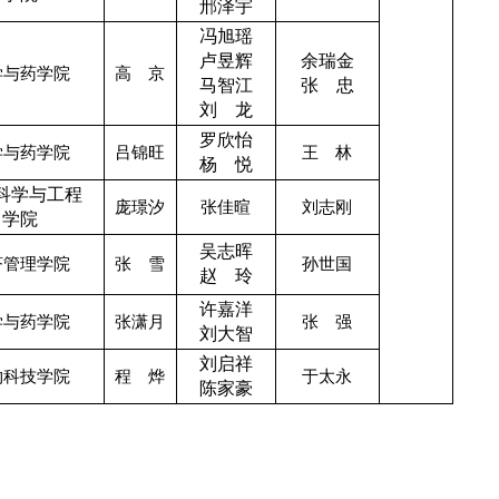
邢泽宇
冯旭瑶
卢昱辉
余瑞金
学与药学院
高 京
马智江
张 忠
刘 龙
罗欣怡
学与药学院
吕锦旺
王 林
杨 悦
科学与工程
庞璟汐
张佳暄
刘志刚
学院
吴志晖
济管理学院
张 雪
孙世国
赵 玲
许嘉洋
学与药学院
张潇月
张 强
刘大智
刘启祥
物科技学院
程 烨
于太永
陈家豪