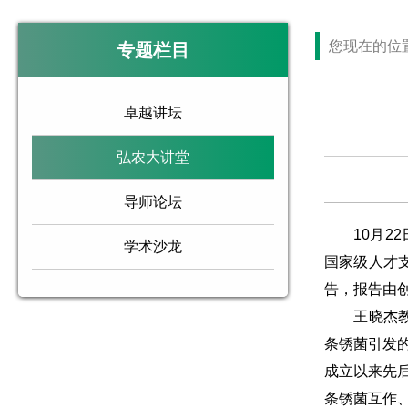
您现在的位
专题栏目
卓越讲坛
弘农大讲堂
导师论坛
10月22
学术沙龙
国家级人才
告，报告由
王晓杰教授
条锈菌引发
成立以来先后
条锈菌互作