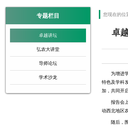
您现在的位
专题栏目
卓
卓越讲坛
弘农大讲堂
导师论坛
为增进学生
学术沙龙
特色及学科
加，共同开
报告会上，
动西北地区
随后，围绕