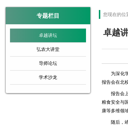
您现在的位
专题栏目
卓越
卓越讲坛
弘农大讲堂
导师论坛
为深化学生
学术沙龙
报告会在北
报告会上，
粮食安全与
康等多维领
随后，靖教