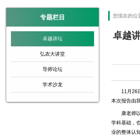
您现在的位
专题栏目
卓越
卓越讲坛
弘农大讲堂
导师论坛
学术沙龙
11月26
本次报告由
康老师以专
学科基础，
业的整体认