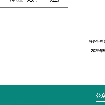
（星期三）6-10节
A223
教务管理
2025年
公