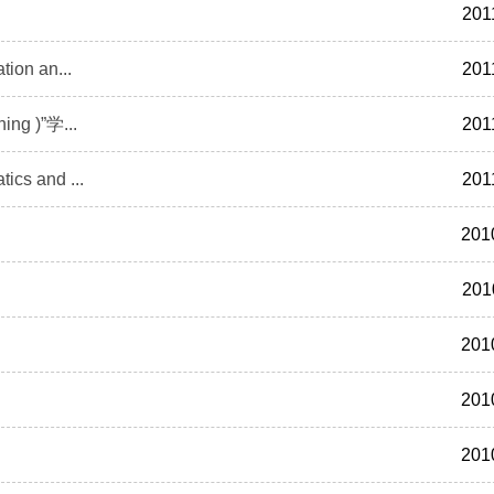
201
n an...
201
g )”学...
201
s and ...
201
201
201
201
201
201